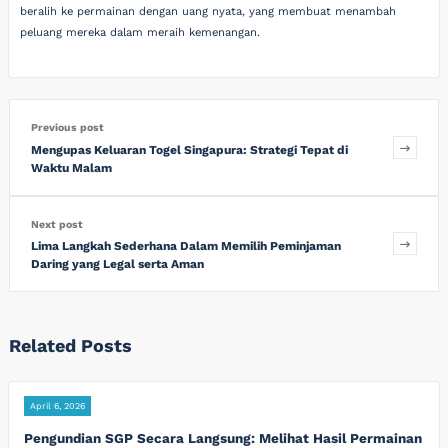
beralih ke permainan dengan uang nyata, yang membuat menambah
peluang mereka dalam meraih kemenangan.
Previous post
Mengupas Keluaran Togel Singapura: Strategi Tepat di
Waktu Malam
Next post
Lima Langkah Sederhana Dalam Memilih Peminjaman
Daring yang Legal serta Aman
Related Posts
April 6, 2026
Pengundian SGP Secara Langsung: Melihat Hasil Permainan