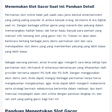
Menemukan Slot Gacor Saat Ini: Panduan Detail
Permainan slot online telah jadi salah satu jenis bentuk entertainment
yang paling paling populer di antara banyak orang, terutama di era digital
saat ini. Dengan berbagai pilihan game yang menarik dan peluang dalam
memenangkan hadiah besar, tak heran kalau banyak para pemain yang
mencari info tentang slot yang gacor hari ini. Tulisan ini akan akan
berbicara tentang berbagai jenis demo permainan slot dan cara
mendapatkan slot demo yang yang memberikan peluang yang lebih besar
yang lebih besar.
Sebagai seorang pemain, amat krusial agar mengerti cara kerja setiap tipe
permainan slot, termasuk di antaranya kemampuan yang ditawarkan oleh
provider ternama seperti PG Soft dan PG Soft. Dengan menggunakan
akun demo slot, Anda dapat menguji berbagai permainan tanpa harus
mengeluarkan mengeluarkan, agar Anda dapat lebih mengerti mekanisme
serta strategi bermain sebelumnya berlomba dalam realisasi. Ayo kami
memulai menjelajahi alam slot online dengan panduan lengkap ini, dan
cari slot yang paling gacor bagi hari ini!
Panduan Menentukan Slot Gacor