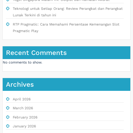
Teknologi untuk Setiap Orang: Review Perangkat dan Perangkat
Lunak Terkini di tahun ini
RTP Pragmatic: Cara Memahami Persentase Kemenangan Slot
Pragmatic Play
Recent Comments
No comments to show.
Archives
April 2026
March 2026
February 2026
January 2026