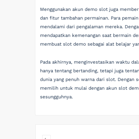
Menggunakan akun demo slot juga member
dan fitur tambahan permainan. Para pemain
mendalami dari pengalaman mereka. Denga
mendapatkan kemenangan saat bermain den
membuat slot demo sebagai alat belajar ya
Pada akhirnya, menginvestasikan waktu da
hanya tentang bertanding, tetapi juga ten
dunia yang penuh warna dari slot. Dengan 
memilih untuk mulai dengan akun slot dem
sesungguhnya.