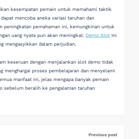
ikan kesempatan pemain untuk memahami taktik
 dapat mencoba aneka variasi taruhan dan
n peningkatan pemahaman ini, kemungkinan untuk
gan uang nyata pun akan meningkat.
Demo Slot
Ini
ng mengasyikkan dalam perjudian.
lam keseruan dengan menjalankan slot demo tidak
tang menghargai proses pembelajaran dan menyelami
semua manfaat ini, jelas mengapa banyak pemain
o sebelum beralih ke pengalaman taruhan
Previous post