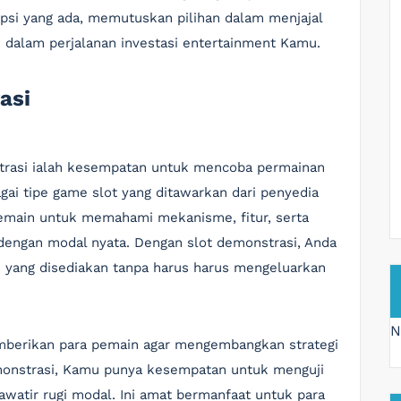
psi yang ada, memutuskan pilihan dalam menjajal
ak dalam perjalanan investasi entertainment Kamu.
asi
strasi ialah kesempatan untuk mencoba permainan
agai tipe game slot yang ditawarkan dari penyedia
emain untuk memahami mekanisme, fitur, serta
engan modal nyata. Dengan slot demonstrasi, Anda
 yang disediakan tanpa harus harus mengeluarkan
N
mberikan para pemain agar mengembangkan strategi
onstrasi, Kamu punya kesempatan untuk menguji
awatir rugi modal. Ini amat bermanfaat untuk para