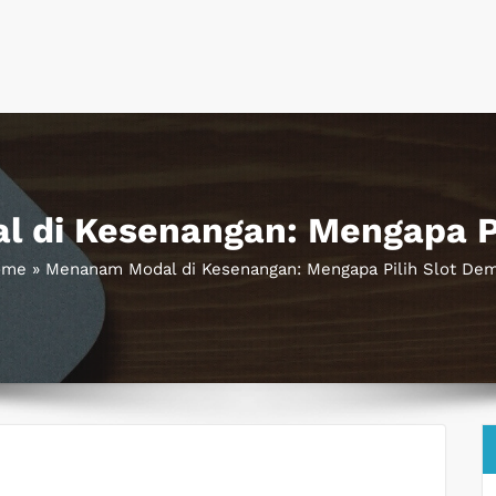
 di Kesenangan: Mengapa Pi
ome
»
Menanam Modal di Kesenangan: Mengapa Pilih Slot De