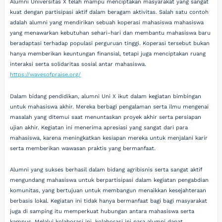
Alumni Universitas X telah mampu menciptakan masyarakat yang sangat
kuat dengan partisipasi aktif dalam beragam aktivitas. Salah satu contoh
adalah alumni yang mendirikan sebuah koperasi mahasiswa mahasiswa
yang menawarkan kebutuhan sehari-hari dan membantu mahasiswa baru
beradaptasi terhadap populasi perguruan tinggi. Koperasi tersebut bukan
hanya memberikan keuntungan finansial, tetapi juga menciptakan ruang
interaksi serta solidaritas sosial antar mahasiswa.
https://wavesofpraise.org/
Dalam bidang pendidikan, alumni Uni X ikut dalam kegiatan bimbingan
untuk mahasiswa akhir. Mereka berbagi pengalaman serta ilmu mengenai
masalah yang ditemui saat menuntaskan proyek akhir serta persiapan
ujian akhir. Kegiatan ini menerima apresiasi yang sangat dari para
mahasiswa, karena meningkatkan kesiapan mereka untuk menjalani karir
serta memberikan wawasan praktis yang bermanfaat.
Alumni yang sukses berhasil dalam bidang agribisnis serta sangat aktif
mengundang mahasiswa untuk berpartisipasi dalam kegiatan pengabdian
komunitas, yang bertujuan untuk membangun menaikkan kesejahteraan
berbasis lokal. Kegiatan ini tidak hanya bermanfaat bagi bagi masyarakat
juga di samping itu memperkuat hubungan antara mahasiswa serta
kampus. Melalui kolaborasi ini, kolaborasi ini para alumni dapat